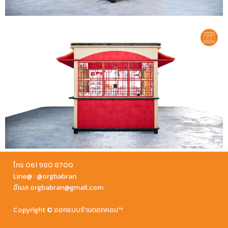
โทร 061 980 8700
Line@ : @orgbabran
อีเมล orgbabran@gmail.com
Copyright © ออกแบบร้านดอทคอม™