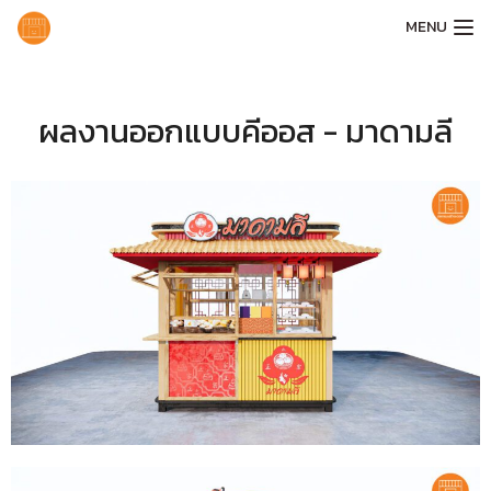
MENU
ผลงานออกแบบคีออส - มาดามลี