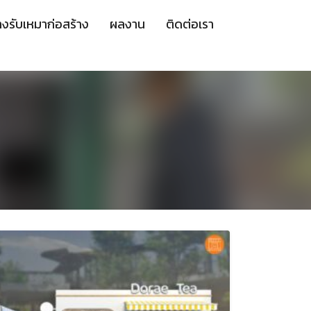
างรับเหมาก่อสร้าง
ผลงาน
ติดต่อเรา