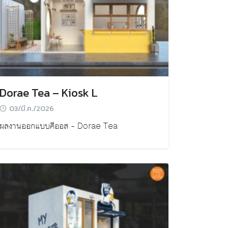
Dorae Tea – Kiosk L
03/มี.ค./2026
ผลงานออกแบบคีออส – Dorae Tea