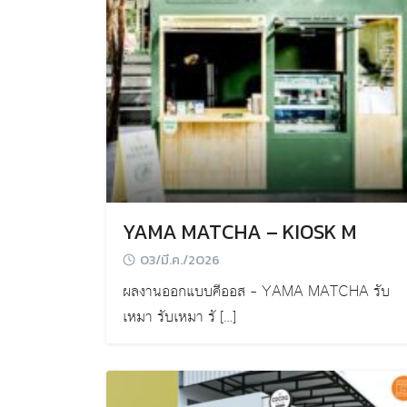
YAMA MATCHA – KIOSK M
03/มี.ค./2026
ผลงานออกแบบคีออส – YAMA MATCHA รับ
เหมา รับเหมา รั […]