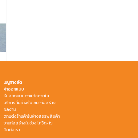
เมนูทางลัด
ค่าออกแบบ
รับออกแบบตกแต่งภายใน
บริการทีมช่างรับเหมาก่อสร้าง
1
2
ผลงาน
ตกแต่งร้านค้าในห้างสรรพสินค้า
งานก่อสร้างในช่วง โควิด-19
ติดต่อเรา