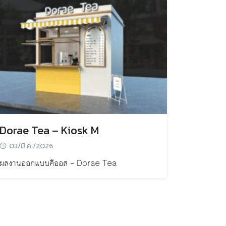
Dorae Tea – Kiosk M
03/มี.ค./2026
ผลงานออกแบบคีออส – Dorae Tea