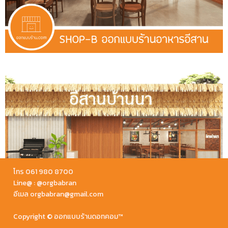
โทร 061 980 8700
Line@ : @orgbabran
อีเมล orgbabran@gmail.com
Copyright © ออกแบบร้านดอทคอม™