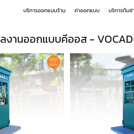
บริการออกแบบร้าน
ค่าออกแบบ
บริการทีมช่
ลงานออกแบบคีออส - VOCA