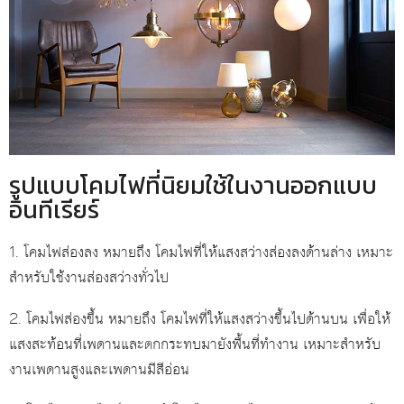
รูปแบบโคมไฟที่นิยมใช้ในงานออกแบบ
อินทีเรียร์
1. โคมไฟส่องลง หมายถึง โคมไฟที่ให้แสงสว่างส่องลงด้านล่าง เหมาะ
สำหรับใช้งานส่องสว่างทั่วไป
2. โคมไฟส่องขึ้น หมายถึง โคมไฟที่ให้แสงสว่างขึ้นไปด้านบน เพื่อให้
แสงสะท้อนที่เพดานและตกกระทบมายังพื้นที่ทำงาน เหมาะสำหรับ
งานเพดานสูงและเพดานมีสีอ่อน