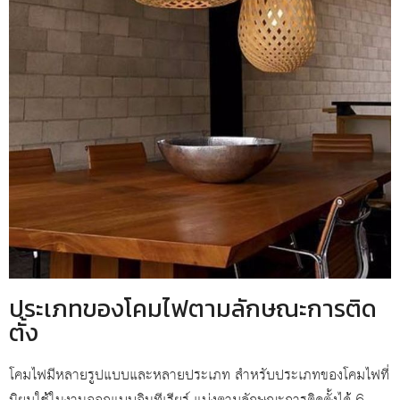
ประเภทของโคมไฟตามลักษณะการติด
ตั้ง
โคมไฟมีหลายรูปแบบและหลายประเภท สำหรับประเภทของโคมไฟที่