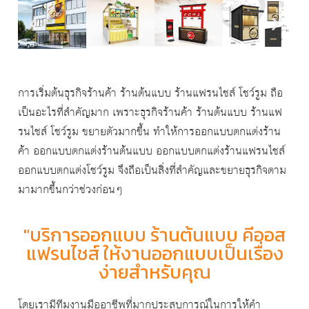
การเริ่มต้นธุรกิจร้านค้า ร้านต้นแบบ ร้านแฟรนไชส์ โชว์รูม ถือ
เป็นอะไรที่สำคัญมาก เพราะธุรกิจร้านค้า ร้านต้นแบบ ร้านแฟ
รนไชส์ โชว์รูม ขยายตัวมากขึ้น ทำให้การออกแบบตกแต่งร้าน
ค้า ออกแบบตกแต่งร้านต้นแบบ ออกแบบตกแต่งร้านแฟรนไชส์
ออกแบบตกแต่งโชว์รูม จึงถือเป็นสิ่งที่สำคัญและขยายธุรกิจตาม
มามากขึ้นกว่าช่วงก่อนๆ
"บริการออกแบบ ร้านต้นแบบ คีออส
แฟรนไชส์ ให้งานออกแบบเป็นเรื่อง
ง่ายสำหรับคุณ
โดยเรามีทีมงานมืออาชีพที่มากประสบการณ์ในการให้คำ