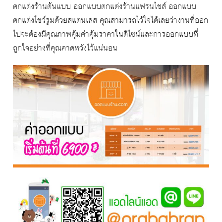
ตกแต่งร้านต้นแบบ ออกแบบตกแต่งร้านแฟรนไชส์ ออกแบบ
ตกแต่งโชว์รูมด้วยสแตนเลส คุณสามารถไว้ใจได้เลยว่างานที่ออก
ไปจะต้องมีคุณภาพคุ้มค่าคุ้มราคาในดีไซน์และการออกแบบที่
ถูกใจอย่างที่คุณคาดหวังไว้แน่นอน