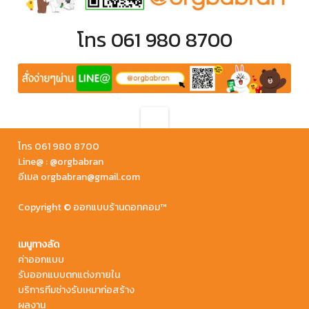
โทร 061 980 8700
โทร 061 980 8700
Line@ : @orgbabran
อีเมล orgbabran@gmail.com
Copyright © ออกแบบร้านดอทคอม™
เมนูทางลัด
ค่าออกแบบ
รับออกแบบตกแต่งภายใน
บริการทีมช่างรับเหมาก่อสร้าง
ผลงาน