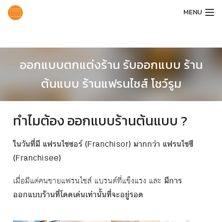
MENU
ออกแบบตกแต่งร้าน รับออกแบบ ร้าน
ต้นแบบ ร้านแฟรนไชส์ โชว์รูม
ทำไมต้อง ออกแบบร้านต้นแบบ ?
ในวันที่มี แฟรนไชซอร์ (Franchisor) มากกว่า แฟรนไชซี
(Franchisee)
เมื่อมีแต่คนขายแฟรนไชส์ แบรนด์ที่แข็งแรง และ
มีการ
ออกแบบร้านที่โดดเด่นเท่านั้นที่จะอยู่รอด