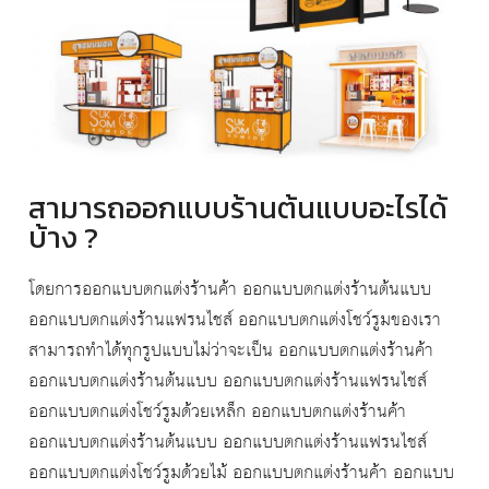
สามารถออกแบบร้านต้นแบบอะไรได้
บ้าง ?
โดยการออกแบบตกแต่งร้านค้า ออกแบบตกแต่งร้านต้นแบบ
ออกแบบตกแต่งร้านแฟรนไชส์ ออกแบบตกแต่งโชว์รูมของเรา
สามารถทำได้ทุกรูปแบบไม่ว่าจะเป็น ออกแบบตกแต่งร้านค้า
ออกแบบตกแต่งร้านต้นแบบ ออกแบบตกแต่งร้านแฟรนไชส์
ออกแบบตกแต่งโชว์รูมด้วยเหล็ก ออกแบบตกแต่งร้านค้า
ออกแบบตกแต่งร้านต้นแบบ ออกแบบตกแต่งร้านแฟรนไชส์
ออกแบบตกแต่งโชว์รูมด้วยไม้ ออกแบบตกแต่งร้านค้า ออกแบบ