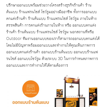
ปรึกษาออกแบบพร้อมช่วยวางโครงสร้างธุรกิจร้านค้า ร้าน
ต้นแบบ ร้านแฟรนไชส์ โชว์รูมอย่างมืออาชีพ ทั้งการออกแบบ
ตกแต่งร้านค้า ร้านต้นแบบ ร้านแฟรนไชส์ โชว์รูม ภายในห้าง
สรรพสินค้า การตกแต่งร้านภายในห้าง หรือ ออกแบบตกแต่ง
ร้านค้า ร้านต้นแบบ ร้านแฟรนไชส์ โชว์รูม นอกสถานที่หรือ
Outdoor ทีมงานออกแบบของเราก็สามารถออกแบบตกแต่งได้
โดยไม่มีปัญหาพร้อมออกแบบและทำงานให้คุณเห็นภาพการ
ออกแบบตกแต่งร้านค้า ออกแบบร้านต้นแบบ ออกแบบร้านแฟ
รนไชส์ ออกแบบโชว์รูม ด้วยระบบ 3D ในการกำหนดภาพการ
ออกแบบและการทำงานให้ได้ตามต้องการ