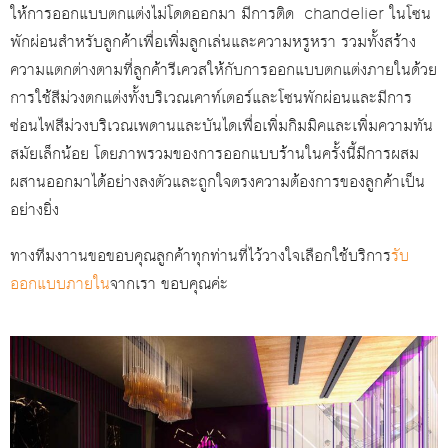
ให้การออกแบบตกแต่งไม่โดดออกมา มีการติด chandelier ในโซน
พักผ่อนสำหรับลูกค้าเพื่อเพิ่มลูกเล่นและความหรูหรา รวมทั้งสร้าง
ความแตกต่างตามที่ลูกค้ารีเควสให้กับการออกแบบตกแต่งภายในด้วย
การใช้สีม่วงตกแต่งทั้งบริเวณเคาท์เตอร์และโซนพักผ่อนและมีการ
ซ่อนไฟสีม่วงบริเวณเพดานและบันไดเพื่อเพิ่มกิมมิคและเพิ่มความทัน
สมัยเล็กน้อย โดยภาพรวมของการออกแบบร้านในครั้งนี้มีการผสม
ผสานออกมาได้อย่างลงตัวและถูกใจตรงความต้องการของลูกค้าเป็น
อย่างยิ่ง
ทางทีมงาานขอขอบคุณลูกค้าทุกท่านที่ไว้วางใจเลือกใช้บริการ
รับ
ออกแบบภายใน
จากเรา ขอบคุณค่ะ