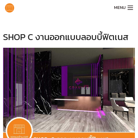
MENU
SHOP C งานออกแบบลอบบี้ฟิตเนส