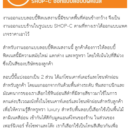
งานออกแบบลอบบี้ฟิตเนสงานนี้มีขนาดพื้นที่ค่อนข้างกว้าง จึงเป็น
งานออกแบบร้านในรูปแบบ SHOP-C ตามที่ทางเราได้ออกแบบแพค
เกจราคาเอาไว้
สำหรับงานออกแบบลอบบี้ฟิตเนสงานนี้ ลูกค้าต้องการให้ลอบบี้
ฟิตเนสนี้มีความสมัยใหม่ แตกต่าง และหรูหรา โดยให้เน้นไปที่สีม่วง
ซึ่งเป็นสีของบริษัทของลูกค้า
ลอบบี้นี้แบ่งออกเป็น 2 ส่วน ได้แก่โซนเคาท์เตอร์และโซนพักผ่อน
สำหรับลูกค้า โดยแยกออกจากกันด้วยพื้นต่างระดับ ทีมสถาปนิกและ
มัณฑนากรของเราเลือกใช้หินอ่อนสีดำที่มีลายสีขาวมาใช้ในการ
ตกแต่งบริเวณผนังทั้งในโซนเคาท์เตอร์และโซนพักผ่อนสำหรับลูกค้า
เพื่อให้ความรู้สึกหรูหรา luxury สำหรับพื้นลอบบี้เลือกใช้เป็นพื้นไม้
ลามิเนตสีอ่อน เข้ากันได้ดีกับมูดแอนด์โทนของร้าน ในส่วนของ
เฟอร์นิเจอร์ ทั้งโซฟาและโต๊ะ เราก็เลือกใช้เป็นโทนสีเดียวกันเพื่อ