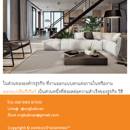
ในส่วนขององค์กรธุรกิจ ที่งานออกแบบตกแต่งภายในหรืองาน
ออกแบบอินทีเรียร์
เป็นส่วนหนึ่งที่ส่งผลต่อความสำเร็จของธูรกิจ วิธี
เลือกเฟอร์นิเจอร์บิลท์อินและเฟอร์นิเจอร์ลอยตัว ควรเป็นหน้าที่ของ
โทร 061 980 8700
บริษัทรับออกแบบหรือเลือกใช้บริการจากนักออกแบบมืออาชีพจะ
Line@ : @orgbabran
อีเมล orgbabran@gmail.com
ทำให้การเลือกเฟอร์นิเจอร์ เหมาะสมลงตัวกับงานออกแบบภายใน
มากที่สุด
Copyright © ออกแบบร้านดอทคอม™