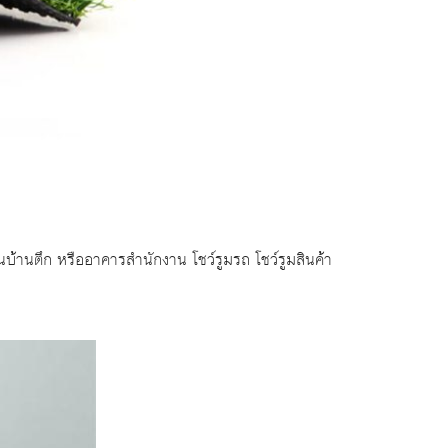
บ้านตึก หรืออาคารสำนักงาน โชว์รูมรถ โชว์รูมสินค้า