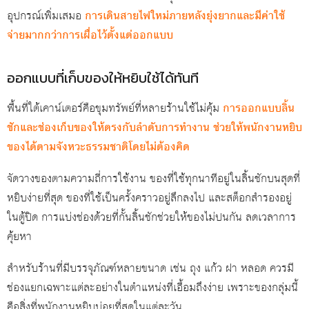
อุปกรณ์เพิ่มเสมอ
การเดินสายไฟใหม่ภายหลังยุ่งยากและมีค่าใช้
จ่ายมากกว่าการเผื่อไว้ตั้งแต่ออกแบบ
ออกแบบที่เก็บของให้หยิบใช้ได้ทันที
พื้นที่ใต้เคาน์เตอร์คือขุมทรัพย์ที่หลายร้านใช้ไม่คุ้ม
การออกแบบลิ้น
ชักและช่องเก็บของให้ตรงกับลำดับการทำงาน ช่วยให้พนักงานหยิบ
ของได้ตามจังหวะธรรมชาติโดยไม่ต้องคิด
จัดวางของตามความถี่การใช้งาน ของที่ใช้ทุกนาทีอยู่ในลิ้นชักบนสุดที่
หยิบง่ายที่สุด ของที่ใช้เป็นครั้งคราวอยู่ลึกลงไป และสต็อกสำรองอยู่
ในตู้ปิด การแบ่งช่องด้วยที่กั้นลิ้นชักช่วยให้ของไม่ปนกัน ลดเวลาการ
คุ้ยหา
สำหรับร้านที่มีบรรจุภัณฑ์หลายขนาด เช่น ถุง แก้ว ฝา หลอด ควรมี
ช่องแยกเฉพาะแต่ละอย่างในตำแหน่งที่เอื้อมถึงง่าย เพราะของกลุ่มนี้
คือสิ่งที่พนักงานหยิบบ่อยที่สุดในแต่ละวัน