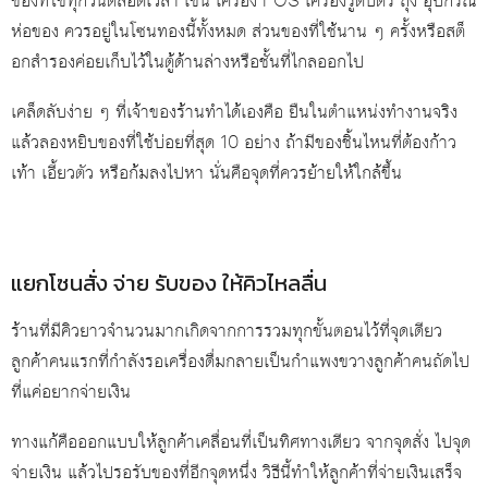
ของที่ใช้ทุกวันตลอดเวลา เช่น เครื่อง POS เครื่องรูดบัตร ถุง อุปกรณ์
ห่อของ ควรอยู่ในโซนทองนี้ทั้งหมด ส่วนของที่ใช้นาน ๆ ครั้งหรือสต็
อกสำรองค่อยเก็บไว้ในตู้ด้านล่างหรือชั้นที่ไกลออกไป
เคล็ดลับง่าย ๆ ที่เจ้าของร้านทำได้เองคือ ยืนในตำแหน่งทำงานจริง
แล้วลองหยิบของที่ใช้บ่อยที่สุด 10 อย่าง ถ้ามีของชิ้นไหนที่ต้องก้าว
เท้า เอี้ยวตัว หรือก้มลงไปหา นั่นคือจุดที่ควรย้ายให้ใกล้ขึ้น
แยกโซนสั่ง จ่าย รับของ ให้คิวไหลลื่น
ร้านที่มีคิวยาวจำนวนมากเกิดจากการรวมทุกขั้นตอนไว้ที่จุดเดียว
ลูกค้าคนแรกที่กำลังรอเครื่องดื่มกลายเป็นกำแพงขวางลูกค้าคนถัดไป
ที่แค่อยากจ่ายเงิน
ทางแก้คือออกแบบให้ลูกค้าเคลื่อนที่เป็นทิศทางเดียว จากจุดสั่ง ไปจุด
จ่ายเงิน แล้วไปรอรับของที่อีกจุดหนึ่ง วิธีนี้ทำให้ลูกค้าที่จ่ายเงินเสร็จ